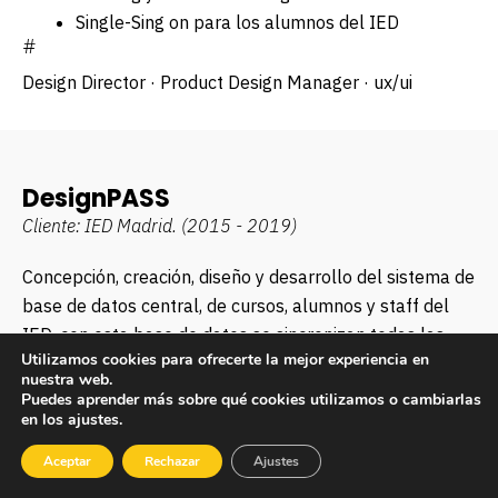
Single-Sing on para los alumnos del IED
#
Design Director · Product Design Manager · ux/ui
DesignPASS
Cliente: IED Madrid.
(2015 - 2019)
Concepción, creación, diseño y desarrollo del sistema de
base de datos central, de cursos, alumnos y staff del
IED, con esta base de datos se sincronizan todas las
Utilizamos cookies para ofrecerte la mejor experiencia en
demás aplicaciones, las webs en WordPress, e-learning
nuestra web.
en Moodle, CRM Salesforce e email marketing Teenvio,
Puedes aprender más sobre qué cookies utilizamos o cambiarlas
en los ajustes.
para que todos los datos estén actualizados en todas
ellas al mismo tiempo.
Aceptar
Rechazar
Ajustes